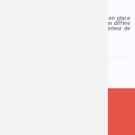
direction d'entrée
Lundi 8 mars 2021
|
0 commentaire
Dans cet article, nous décrivons la mise en place
d'un effet de survol (hover) dont l'animation diffère
selon la direction par laquelle entre le pointeur de
souris sur l'élément.
Tags
Javascript
CSS
Front
Effet
Suivez-moi !