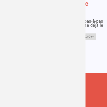
débogage étape par étape
d'un code Arduino
Vendredi 8 décembre 2023
|
1 commentaire
La méthode la plus simple pour déboguer pas-à-pas
un code arduino, y compris si celui-ci utilise déjà le
port série.
Tags
arduino
VScode
platformIO
C/C++
Suivez-moi !