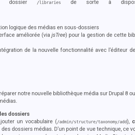
le dossier
de sorte à dispo
/libraries
ation logique des médias en sous-dossiers
terface améliorée (via
jsTree
) pour la gestion de cette bi
intégration de la nouvelle fonctionnalité avec l'éditeur d
arer notre nouvelle bibliothèque média sur Drupal 8 ou 
 médias.
des dossiers
jouter un vocabulaire (
),
c
/admin/structure/taxonomy/add
re des dossiers médias. D'un point de vue technique, ce v