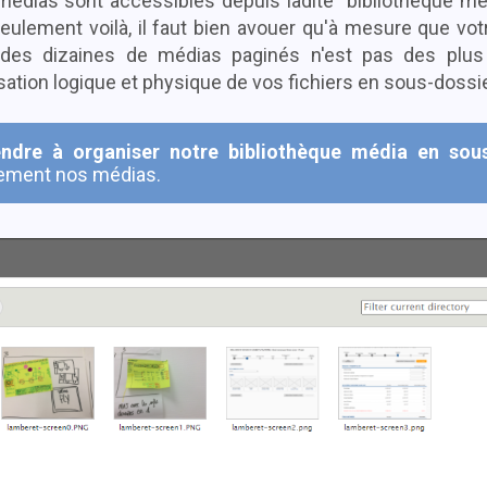
s médias sont accessibles depuis ladite "bibliothèque mé
eulement voilà, il faut bien avouer qu'à mesure que vot
 des dizaines de médias paginés n'est pas des plus 
isation logique et physique de vos fichiers en sous-dossi
ndre à organiser notre bibliothèque média en sou
lement nos médias.