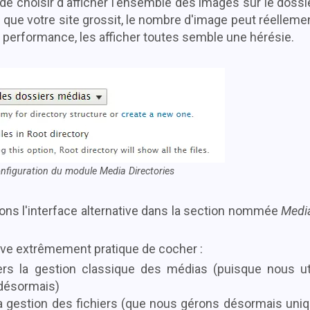
de choisir d'afficher l'ensemble des images sur le dossi
ue votre site grossit, le nombre d'image peut réelleme
e performance, les afficher toutes semble une hérésie.
nfiguration du module Media Directories
ns l'interface alternative dans la section nommée
Medi
ouve extrêmement pratique de cocher :
ers la gestion classique des médias (puisque nous uti
désormais)
la gestion des fichiers (que nous gérons désormais uni