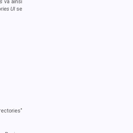
s
va ainsi
ries UI
se
tories"