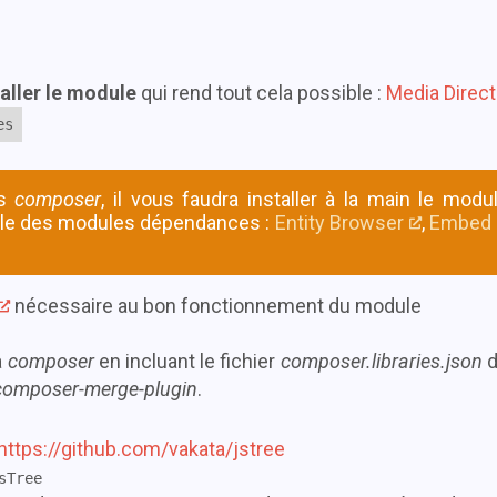
taller le module
qui rend tout cela possible :
Media Direct
es
as
composer
, il vous faudra installer à la main le modu
mble des modules dépendances :
Entity Browser
,
Embed
nécessaire au bon fonctionnement du module
a
composer
en incluant le fichier
composer.libraries.json
d
composer-merge-plugin
.
https://github.com/vakata/jstree
sTree