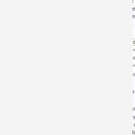
Je vous déconseille très fortement 
Tout simplement parce qu'à mesure q
important. Ainsi, pour des raisons d
Co
Toujours sur cette même page, configuro
UI
.
En premier lieu, 3 options que je tr
permettre de cacher le lien v
gestion de
Media Directories UI
cacher également le lien vers 