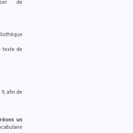
ser de
bliothèque
e texte de
9, afin de
réons un
ocabulaire