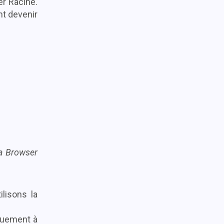
er Racine.
nt devenir
a Browser
lisons la
quement à