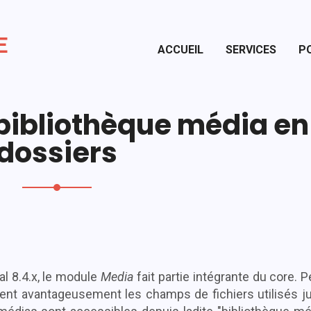
Blog
E
ACCUEIL
SERVICES
P
Tout voir
Drupal débutant
bibliothèque média en
Documentation
dossiers
l 8.4.x, le module
Media
fait partie intégrante du core. 
ent avantageusement les champs de fichiers utilisés j