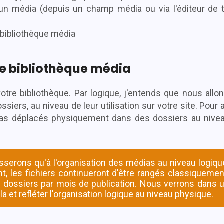
un média (depuis un champ média ou via l'éditeur de t
 bibliothèque média
re bibliothèque média
tre bibliothèque. Par logique, j'entends que nous allo
ers, au niveau de leur utilisation sur votre site. Pour a
pas déplacés physiquement dans des dossiers au nivea
esserons qu'à l'organisation des médias au niveau logiqu
 les fichiers continueront d'être rangés classiquemen
s dossiers par mois de publication. Nous verrons dans 
 et refléter l'organisation logique au niveau physique.