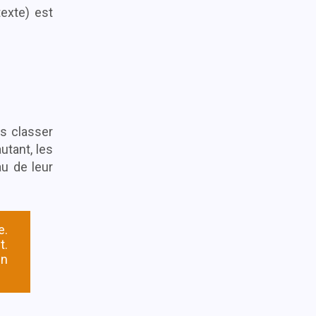
exte) est
ns classer
utant, les
u de leur
e.
t.
un