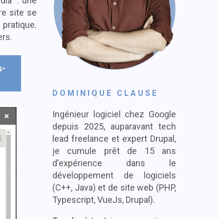
dia" : une
re site se
pratique.
ers.
s-
Résumé
DOMINIQUE CLAUSE
Ingénieur logiciel chez Google
depuis 2025, auparavant tech
lead freelance et expert Drupal,
je cumule prêt de 15 ans
d'expérience dans le
développement de logiciels
(C++, Java) et de site web (PHP,
Typescript, VueJs, Drupal).