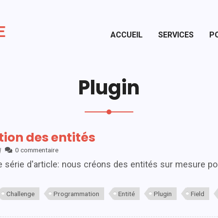
Blog
E
ACCUEIL
SERVICES
P
Tout voir
Drupal débutant
Plugin
Documentation
tion des entités
|
0 commentaire
e série d'article: nous créons des entités sur mesure po
Challenge
Programmation
Entité
Plugin
Field