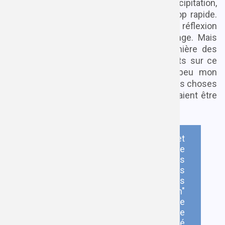
choix que l'on peut parfois faire dans la précipitation,
et des limitations d'un développement trop rapide.
Je n'ai pas de plan de départ, pas de réflexion
globale, et c'est là une partie du challenge. Mais
d'une part, cela risque de mettre en lumière des
points qui mériteraient des tutos complets sur ce
blog. Et d'autre part, en analysant un peu mon
cheminement, je découvrirais sûrement des choses
sur mes propres méthodologies qui pourraient être
améliorées.
Je ne pense pas que ce projet
représente pour moi un challenge
technique particulier. C'est plus
l'occasion de développer des
articles sur des sujets moins
"théoriques" et plus "en situation"
qu'à l'accoutumée, ainsi que
présenter un peu ma façon de
travailler. Création de type d'entité