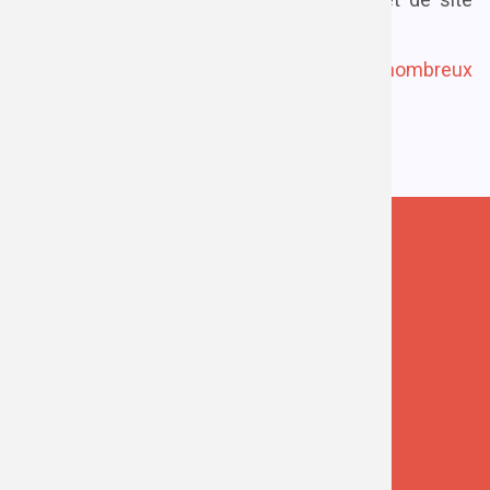
web (PHP, Typescript, VueJs, Drupal).
Touche à tout, je me passionne pour de
nombreux
domaines
.
Suivez-moi !
Propulsé par Drupal
© 2015 Dominique CLAUSE