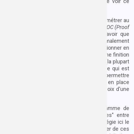
quelconque sur cette idée. Je veux juste voir ce
qu'en une dizaine heure je peux monter.
Je me donne comme règle de me chronométrer au
maximum, et de privilégier la stratégie du
POC (Proof
of Concept
ou Preuve de Concept). À savoir que
j'aimerais créer un service minimalement
fonctionnel, démontrant qu'il pourrait fonctionner en
situation réelle, sans prendre le temps d'une finition
digne d'un service réel. Ce genre de
POC
(la plupart
du temps encore moins développé que ce qui est
faisable en 10h) est souvent fait pour permettre
d'estimer le temps nécessaire à la mise en place
d'une fonctionnalité, ou pour évaluer le choix d'une
technologie par rapport à une autre.
Vous connaissez certainement le diagramme de
Venn du fameux "triangle des contraintes" entre
qualité, coût et délai ? Clairement, je privilégie ici le
délai. Ce sera sûrement l'occasion de parler de ces