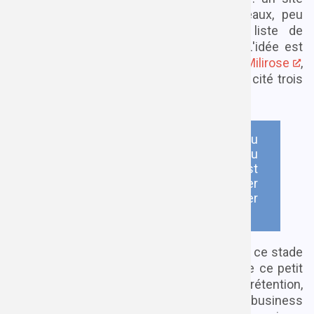
permettant de partager des listes cadeaux, peu
importe la raison. Liste de mariage, liste de
naissance, liste au père Noël ou autre. L'idée est
donc de reproduire un service type
Milirose
,
Ookoodoo
,
MesEnvies
et d'autres (j'ai cité trois
marques, c'est bon non ?).
Anniversaire, Noël, naissance ou
mariage, offrir le bon cadeau ou
recevoir celui de ses rêves, c'est
top ! Alors pour toujours tomber
juste, pensez à créer et partager
votre liste-cadeau avec Gifty.
Appelons ce service
Gifty
et c'est parti ! A ce stade
du projet, je n'ai réfléchi à rien d'autre que ce petit
résumé de deux phrases. Je n'ai aucune prétention,
aucune envie de réellement créer un business