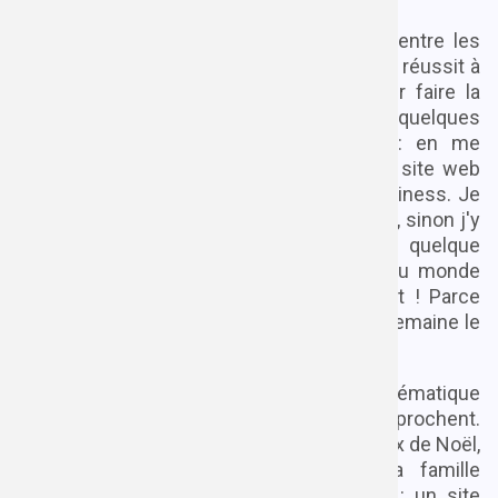
Seulement voilà, parfois… oui parfois… - entre les
pleurs, les couches ou les tétées - ma fille réussit à
s'endormir et ma femme en profite pour faire la
sieste. Alors histoire de mettre à profit ces quelques
moments, j'aimerais me lancer un défi: en me
limitant à 10h de travail, créer le meilleur site web
possible, autour d'une idée simple de business. Je
ne parle pas d'une idée à cent mille dollars, sinon j'y
investirais un peu plus de 10h ! Juste quelque
chose qui ressemble à un service réel du monde
numérique. Pourquoi 10h ? Arbitrairement ! Parce
que si j'ai 2h par jour à moi, alors en une semaine le
compte est bon.
J'ai donc cogité un peu pour trouver une thématique
qui colle avec les fêtes de Noël qui approchent.
Quelque chose en rapport avec les cadeaux de Noël,
éventuellement que mes amis et ma famille
pourraient utiliser, et
pouf
, l'idée était là : un site