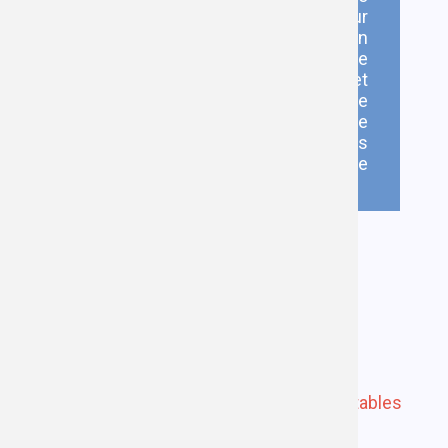
sur-mesure, de type de champ sur
mesure, pseudo-champs, mise en
place de service, d'un nouveau type
de plugin avec les annotations et
gestionnaire associé, sans parler de
l'aspect front, un bon nombre de
sujets paraissent pertinents
d'explorer au travers de cette suite
d'articles.
Alors… c'est parti !
Poursuivre la lecture
Gifty #1 - Lancement de projet
Gifty #2 - Rendons les choses présentables
Gifty #3 - Création des entités